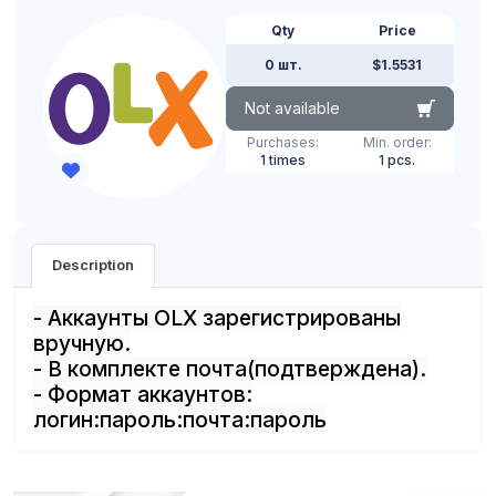
Qty
Price
0 шт.
$1.5531
Not available
Purchases:
Min. order:
1 times
1 pcs.
Description
- Аккаунты OLX зарегистрированы
вручную.
- В комплекте почта(подтверждена).
- Формат аккаунтов:
логин:пароль:почта:пароль