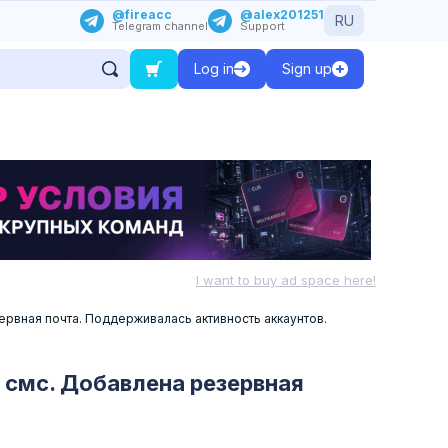
@fireacc
@alex201251
RU
Telegram channel
Support
Log in
Sign up
I want to buy ad space here!
рвная почта. Поддерживалась активность аккаунтов.
 смс. Добавлена резервная