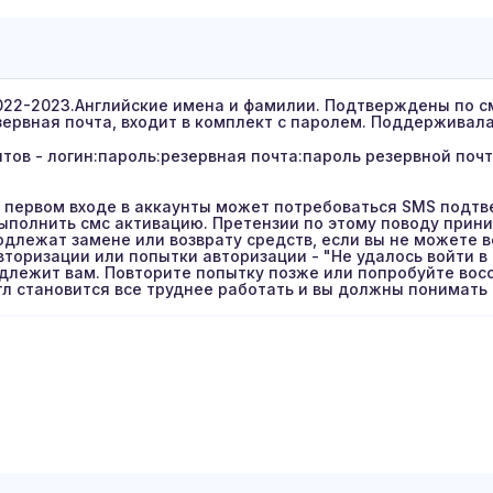
022-2023.Английские имена и фамилии. Подтверждены по см
ервная почта, входит в комплект с паролем. Поддерживала
тов - логин:пароль:резервная почта:пароль резервной поч
 первом входе в аккаунты может потребоваться SMS подтв
полнить смс активацию. Претензии по этому поводу прини
одлежат замене или возврату средств, если вы не можете в
вторизации или попытки авторизации - "Не удалось войти в 
длежит вам. Повторите попытку позже или попробуйте восс
гл становится все труднее работать и вы должны понимать в