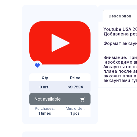
Description
Youtube USA 2
Добавлена рез
Формат аккаун
Внимание. При
необходимо вы
Аккаунты не п
плана после а
аккаунт прина
Qty
Price
аккаунтами гу
0 шт.
$9.7534
Not available
Purchases:
Min. order:
1 times
1 pcs.