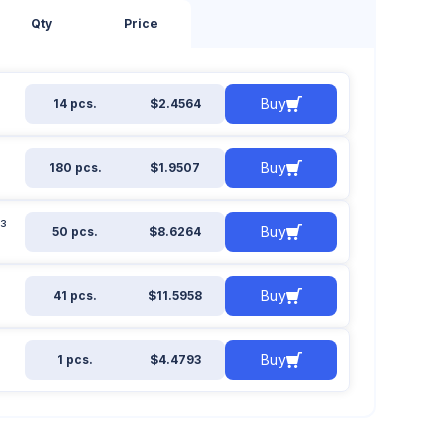
Qty
Price
Buy
14 pcs.
$2.4564
Buy
180 pcs.
$1.9507
з
Buy
50 pcs.
$8.6264
Buy
41 pcs.
$11.5958
Buy
1 pcs.
$4.4793