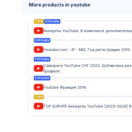
More products in youtube
TOP
POPULAR
Аккаунты YouTube. В комплекте дополнительна
POPULAR
Youtube.com - IP - MIX. Год регистрации 2019
POPULAR
Самореги YouTube СНГ 2023. Добавлена резе
профиля.
POPULAR
Youtube Франция 2016
TOP
TOP EUROPE Аккаунты YouTube |2023-2024| В 