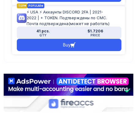
TOP
POPULAR
⚡️ USA ⚡️ Аккаунты DISCORD 2FA | 2021-
2022 | + TOKEN. Подтверждены по СМС.
Почта подтверждена(может не работать)
41 pcs.
$1.7206
QTY
PRICE
Buy