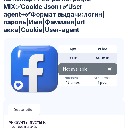
MIX✅Cookie Json+✅User-
agent+✅Формат выдачи:логин|
пароль|Имя|Фамилия|url
акка|Cookie|User-agent
Qty
Price
0 шт.
$0.1518
Not available
Purchases:
Min. order:
15 times
1 pcs.
Description
Аккаунты пустые.
Пол женский.