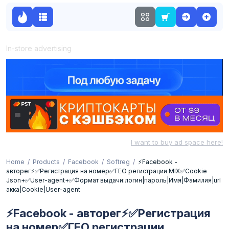
In-store advertising
I want to buy ad space here!
Home
Products
Facebook
Softreg
⚡️Facebook -
авторег⚡️✅Регистрация на номер✅ГЕО регистрации MIX✅Cookie
Json+✅User-agent+✅Формат выдачи:логин|пароль|Имя|Фамилия|url
акка|Cookie|User-agent
⚡️Facebook - авторег⚡️✅Регистрация
на номер✅ГЕО регистрации