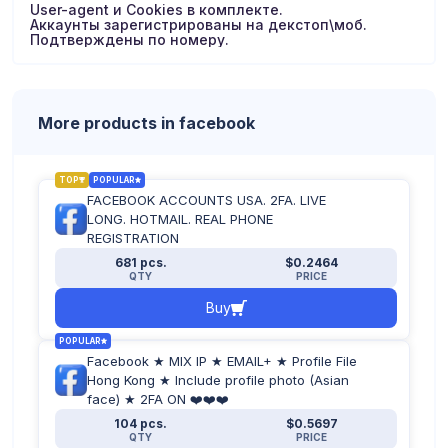
User-agent и Cookies в комплекте.
Аккаунты зарегистрированы на декстоп\моб.
Подтверждены по номеру.
More products in facebook
TOP
POPULAR
FACEBOOK ACCOUNTS USA. 2FA. LIVE
LONG. HOTMAIL. REAL PHONE
REGISTRATION
681 pcs.
$0.2464
QTY
PRICE
Buy
POPULAR
Facebook ★ MIX IP ★ EMAIL+ ★ Profile File
Hong Kong ★ Include profile photo (Asian
face) ★ 2FA ON ❤️❤️❤️
104 pcs.
$0.5697
QTY
PRICE