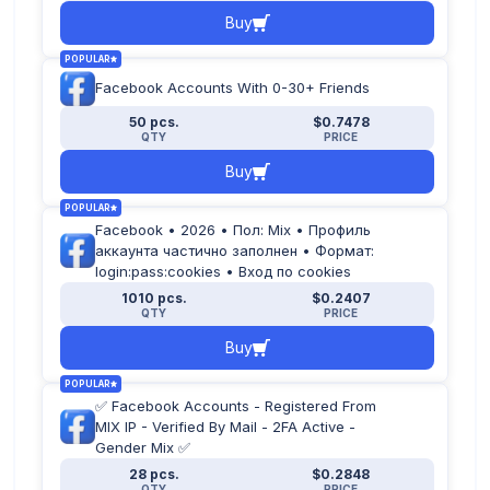
Buy
POPULAR
Facebook Accounts With 0-30+ Friends
50 pcs.
$0.7478
QTY
PRICE
Buy
POPULAR
Facebook • 2026 • Пол: Mix • Профиль
аккаунта частично заполнен • Формат:
login:pass:cookies • Вход по cookies
1010 pcs.
$0.2407
QTY
PRICE
Buy
POPULAR
✅ Facebook Accounts - Registered From
MIX IP - Verified By Mail - 2FA Active -
Gender Mix ✅
28 pcs.
$0.2848
QTY
PRICE