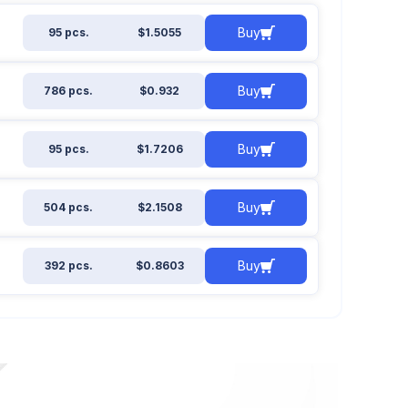
Buy
95 pcs.
$1.5055
Buy
786 pcs.
$0.932
Buy
95 pcs.
$1.7206
Buy
504 pcs.
$2.1508
Buy
392 pcs.
$0.8603