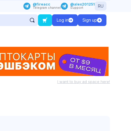
@fireacc
@alex201251
RU
Telegram channel
Support
Log in
Sign up
I want to buy ad space here!