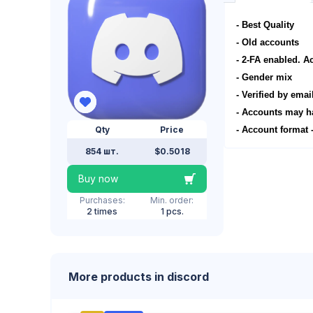
- Best Quality
- Old accounts
- 2-FA enabled. A
- Gender mix
- Verified by ema
- Accounts may h
- Account format 
Qty
Price
854 шт.
$0.5018
Buy now
Purchases:
Min. order:
2 times
1 pcs.
More products in discord