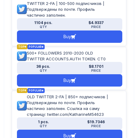
TWITTER 2-FA | 100-500 подписчиков |
Подтверждены по почте. Профиль
частично заполнен.
1104 pcs.
$4.9337
QTY
PRICE
Buy
TOP
POPULAR
500+ FOLLOWERS 2010-2020 OLD
TWITTER ACCOUNTS.AUTH TOKEN. CT0
36 pcs.
$8.1701
QTY
PRICE
Buy
TOP
POPULAR
OLD TWITTER 2-FA | 850+ подписчиков |
Подтверждены по почте. Профиль
частично заполнен. Ссылка на саму
страницу: twitter.com/KatharineM54623
1 pcs.
$19.7346
QTY
PRICE
Buy