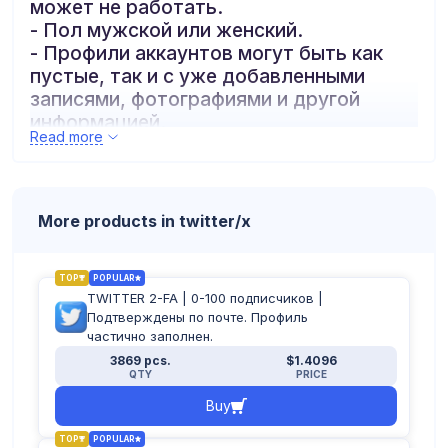
может не работать.
- Пол мужской или женский.
- Профили аккаунтов могут быть как
пустые, так и с уже добавленными
записями, фотографиями и другой
информацией.
Read more
- Зарегистрированы с ip разных стран
мира.
- Формат аккаунтов:
логин:пароль:почта:пароль_почты:2-FA
More products in twitter/x
или
логин:пароль:номер:почта:пароль_почт
ы:2-FA
TOP
POPULAR
TWITTER 2-FA | 0-100 подписчиков |
Подтверждены по почте. Профиль
частично заполнен.
3869 pcs.
$1.4096
QTY
PRICE
Buy
TOP
POPULAR