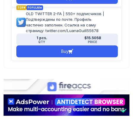
TOP
POPULAR
OLD TWITTER 2-FA | 550+ подписчиков |
Подтверждены по почте. Профиль
частично заполнен. Ссылка на саму
страницу: twitter.com/LuanaGuill55678
1 pcs.
$15.5058
QTY
PRICE
Buy