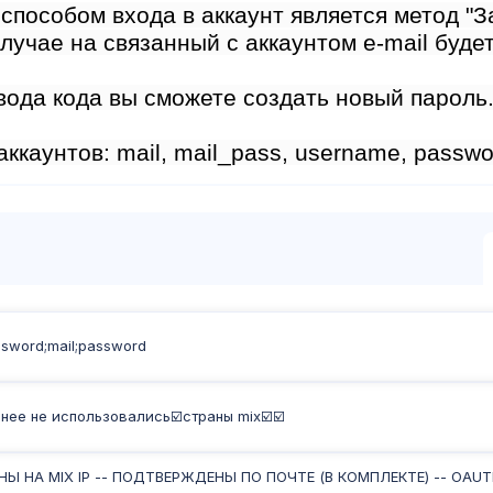
способом входа в аккаунт является метод "З
случае на связанный с аккаунтом e-mail буд
вода кода вы сможете создать новый пароль
ккаунтов: mail, mail_pass, username, password
ssword;mail;password
анее не использовались☑️страны mix☑️☑️
АНЫ НА MIX IP -- ПОДТВЕРЖДЕНЫ ПО ПОЧТЕ (В КОМПЛЕКТЕ) -- OAU