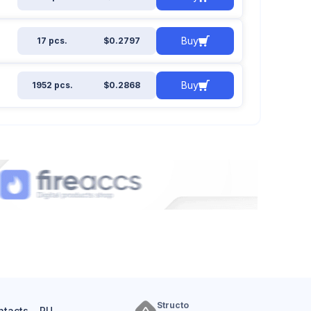
Buy
17 pcs.
$0.2797
Buy
1952 pcs.
$0.2868
Structo
ntacts
RU