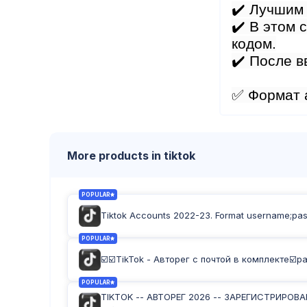
✔️ Лучшим 
✔️ В этом 
кодом.
✔️ После в
✅ Формат а
More products in tiktok
POPULAR
Tiktok Accounts 2022-23. Format username;pa
POPULAR
☑️☑️TikTok - Авторег с почтой в комплекте☑️р
POPULAR
TIKTOK -- АВТОРЕГ 2026 -- ЗАРЕГИСТРИРОВ