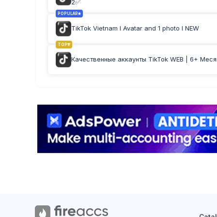
2✅
POPULAR
TikTok Vietnam I Avatar and 1 photo I NEW
TOP
Качественные аккаунты TikTok WEB | 6+ Меся
Cata