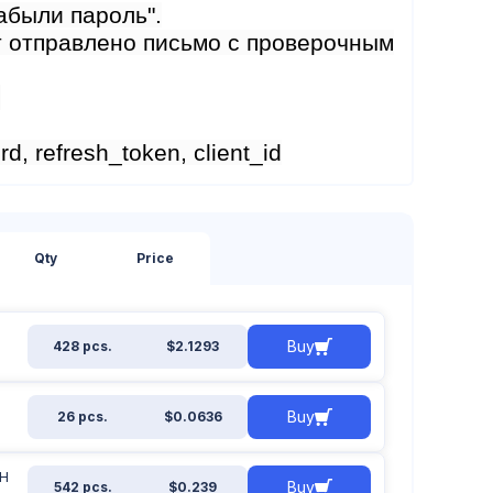
абыли пароль".
ет отправлено письмо с проверочным
.
, refresh_token, client_id
Qty
Price
Buy
428 pcs.
$2.1293
Buy
26 pcs.
$0.0636
TH
Buy
542 pcs.
$0.239