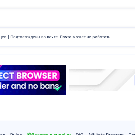
цев | Подтверждены по почте. Почта может не работать.
log
Rules
Become a supplier
FAQ
Affiliate Program
Co