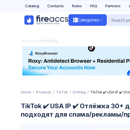
Catalog
Contacts
Rules
FAQ
Partners
Categories
In-store advertising
Home
Products
TikTok
Softreg
TikTok ✔️ USA IP ✔️ 
TikTok ✔️ USA IP ✔️ Отлёжка 30+ 
подходят для спама/рекламы/п