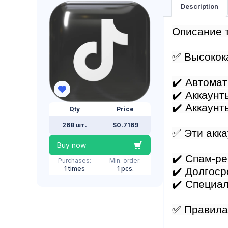
Description
Описание 
✅ Высокок
✔️ Автома
✔️ Аккаунт
✔️ Аккаунт
Qty
Price
268 шт.
$0.7169
✅ Эти акка
Buy now
✔️ Спам-р
Purchases:
Min. order:
1 times
1 pcs.
✔️ Долгоср
✔️ Специа
✅ Правила