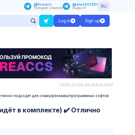
@fireacc
@alex201251
RU
Telegram channel
Support
Log in
Sign up
I want to buy ad space here!
✔️ Отлично подходят для спама/рекламы/программных софтов
(идёт в комплекте) ✔️ Отлично